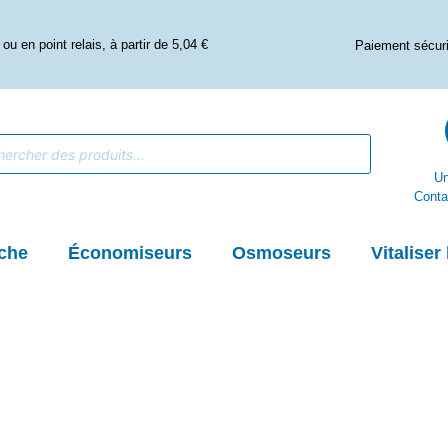
ou en point relais, à partir de 5,04 €
Paiement sécuri
Un
Conta
che
Économiseurs
Osmoseurs
Vitaliser