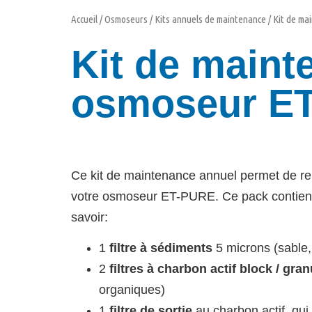
Accueil
/
Osmoseurs
/
Kits annuels de maintenance
/ Kit de m
Kit de maint
osmoseur E
Ce kit de maintenance annuel permet de rem
votre osmoseur ET-PURE. Ce pack contient 
savoir:
1
filtre à sédiments
5 microns (sable, 
2
filtres à charbon actif block / gran
organiques)
1
filtre de sortie
au charbon actif, qui