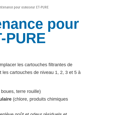
aintenance pour osmoseur ET-PURE
enance pour
T-PURE
placer les cartouches filtrantes de
les cartouches de niveau 1, 2, 3 et 5 à
boues, terre rouille)
ulaire
(chlore, produits chimiques
 enlève goût et odeur résiduels et