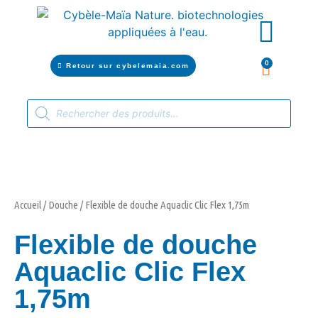
Filtrer l’eau alim
Vitaliser l’eau, les liquides e
Retour sur cybelemaia.com
Filtrer l’eau alimentaire
Vitaliser l’eau, les liquides et les aliments
Accueil
/
Douche
/ Flexible de douche Aquaclic Clic Flex 1,75m
Flexible de douche
Aquaclic Clic Flex
1,75m